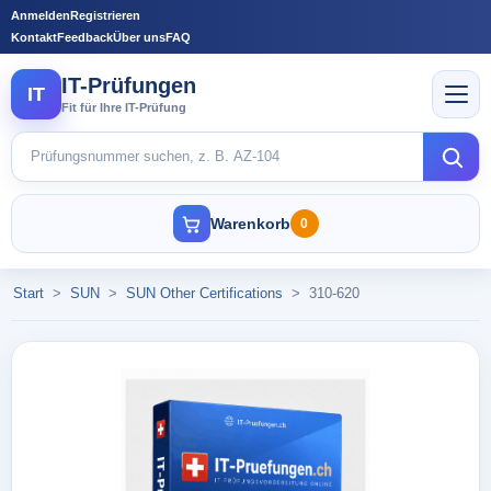
Anmelden
Registrieren
Kontakt
Feedback
Über uns
FAQ
IT-Prüfungen
IT
Fit für Ihre IT-Prüfung
Warenkorb
0
Start
>
SUN
>
SUN Other Certifications
>
310-620