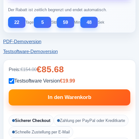
Der Rabatt ist zeitlich begrenzt und endet automatisch.
22
5
59
47
Tage
Std
Min
Sek
PDF-Demoversion
Testsoftware-Demoversion
€85.68
Preis:
€154.00
Testsoftware Version
€19.99
In den Warenkorb
Sicherer Checkout
Zahlung per PayPal oder Kreditkarte
Schnelle Zustellung per E-Mail