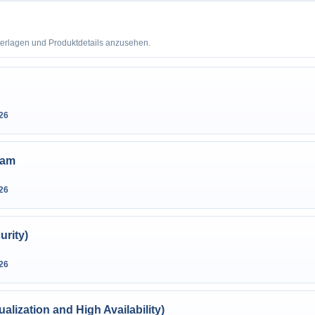
terlagen und Produktdetails anzusehen.
26
xam
26
urity)
26
ualization and High Availability)