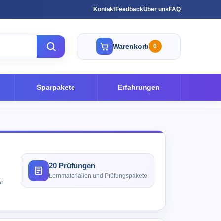
Kontakt
Feedback
Über uns
FAQ
Warenkorb
0
Sparpakete
Erfahrungen
20 Prüfungen
Lernmaterialien und Prüfungspakete
i