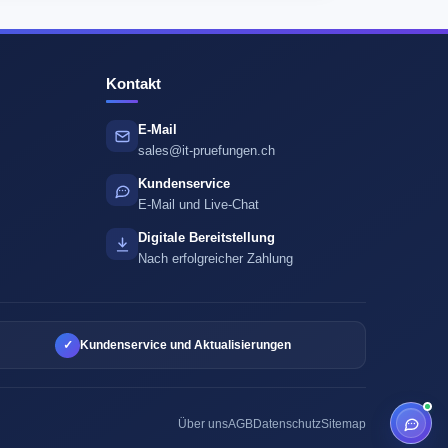
Kontakt
E-Mail
sales@it-pruefungen.ch
Kundenservice
E-Mail und Live-Chat
Digitale Bereitstellung
Nach erfolgreicher Zahlung
✓
Kundenservice und Aktualisierungen
Über uns
AGB
Datenschutz
Sitemap
Online