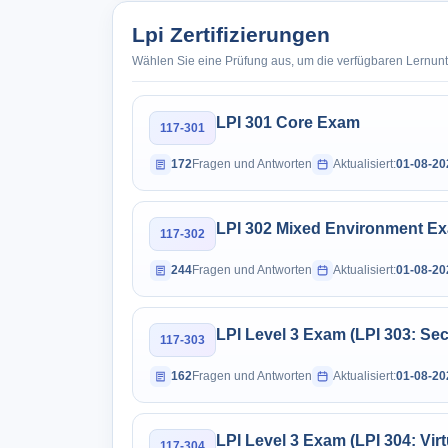
Lpi Zertifizierungen
Wählen Sie eine Prüfung aus, um die verfügbaren Lernun
LPI 301 Core Exam
117-301
172
Fragen und Antworten
Aktualisiert:
01-08-20
LPI 302 Mixed Environment E
117-302
244
Fragen und Antworten
Aktualisiert:
01-08-20
LPI Level 3 Exam (LPI 303: Sec
117-303
162
Fragen und Antworten
Aktualisiert:
01-08-20
LPI Level 3 Exam (LPI 304: Virt
117-304