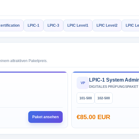
certification
LPIC-1
LPIC-3
LPIC Level1
LPIC Level2
LPIC L
nem attraktiven Paketpreis.
LPIC-1 System Admin
VP
DIGITALES PRÜFUNGSPAKET
101-500
102-500
€85.00 EUR
Paket ansehen