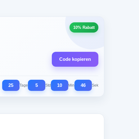
10% Rabatt
Code kopieren
25
5
10
45
Tage
Std
Min
Sek