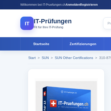
Willkommen bei IT-Pruefungen.ch
Anmelden
Registrieren
IT-Prüfungen
IT
Fit für Ihre IT-Prüfung
Startseite
Zertifizierungen
Start
>
SUN
>
SUN Other Certifications
>
310-87