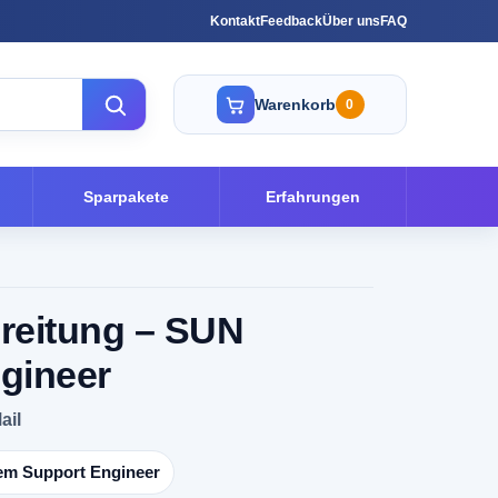
Kontakt
Feedback
Über uns
FAQ
Warenkorb
0
Sparpakete
Erfahrungen
reitung – SUN
ngineer
ail
tem Support Engineer