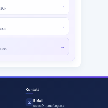
→
n SUN
→
n SUN
→
eters
Kontakt
E-Mail
sales@it-pruefungen.ch