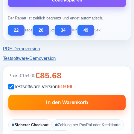
Der Rabatt ist zeitlich begrenzt und endet automatisch.
22
20
34
48
Tage
Std
Min
Sek
PDF-Demoversion
Testsoftware-Demoversion
€85.68
Preis:
€154.00
Testsoftware Version
€19.99
In den Warenkorb
Sicherer Checkout
Zahlung per PayPal oder Kreditkarte