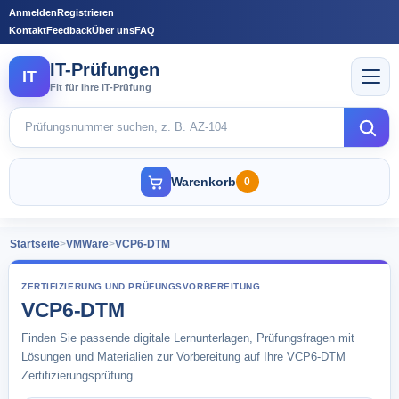
Anmelden
Registrieren
Kontakt
Feedback
Über uns
FAQ
IT-Prüfungen
IT
Fit für Ihre IT-Prüfung
Warenkorb
0
Startseite
>
VMWare
>
VCP6-DTM
ZERTIFIZIERUNG UND PRÜFUNGSVORBEREITUNG
VCP6-DTM
Finden Sie passende digitale Lernunterlagen, Prüfungsfragen mit
Lösungen und Materialien zur Vorbereitung auf Ihre VCP6-DTM
Zertifizierungsprüfung.