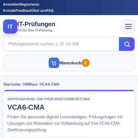
Anmelden
Registrieren
Kontakt
Feedback
Über uns
FAQ
IT-Prüfungen
IT
Fit für Ihre IT-Prüfung
Warenkorb
0
Startseite
>
VMWare
>
VCA6-CMA
ZERTIFIZIERUNG UND PRÜFUNGSVORBEREITUNG
VCA6-CMA
Finden Sie passende digitale Lernunterlagen, Prüfungsfragen mit
Lösungen und Materialien zur Vorbereitung auf Ihre VCA6-CMA
Zertifizierungsprüfung.