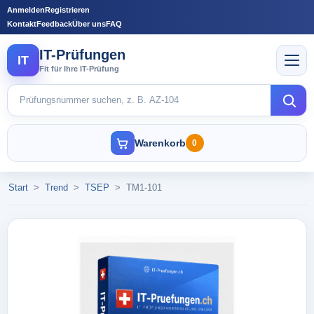
Anmelden
Registrieren
Kontakt
Feedback
Über uns
FAQ
IT-Prüfungen
IT
Fit für Ihre IT-Prüfung
Warenkorb
0
Start
>
Trend
>
TSEP
>
TM1-101