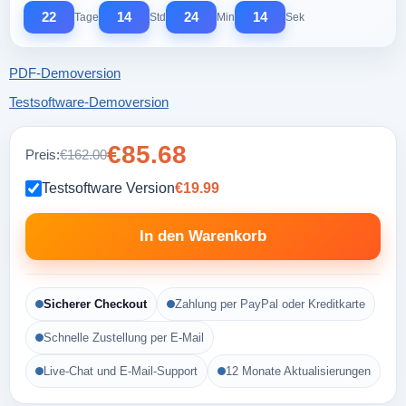
22
14
24
13
Tage
Std
Min
Sek
PDF-Demoversion
Testsoftware-Demoversion
€85.68
Preis:
€162.00
Testsoftware Version
€19.99
In den Warenkorb
Sicherer Checkout
Zahlung per PayPal oder Kreditkarte
Schnelle Zustellung per E-Mail
Live-Chat und E-Mail-Support
12 Monate Aktualisierungen