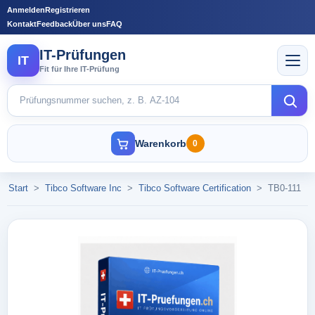
Anmelden
Registrieren
Kontakt
Feedback
Über uns
FAQ
IT-Prüfungen
IT
Fit für Ihre IT-Prüfung
Warenkorb
0
Start
>
Tibco Software Inc
>
Tibco Software Certification
>
TB0-111