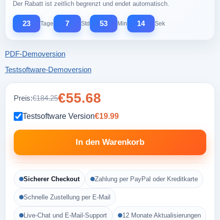
Der Rabatt ist zeitlich begrenzt und endet automatisch.
23
7
53
13
Tage
Std
Min
Sek
PDF-Demoversion
Testsoftware-Demoversion
€55.68
Preis:
€184.25
Testsoftware Version
€19.99
In den Warenkorb
Sicherer Checkout
Zahlung per PayPal oder Kreditkarte
Schnelle Zustellung per E-Mail
Live-Chat und E-Mail-Support
12 Monate Aktualisierungen