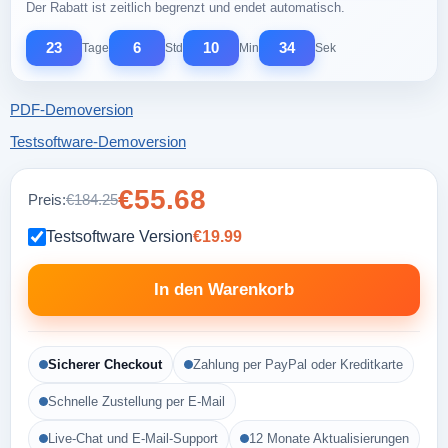
Der Rabatt ist zeitlich begrenzt und endet automatisch.
23
6
10
33
Tage
Std
Min
Sek
PDF-Demoversion
Testsoftware-Demoversion
€55.68
Preis:
€184.25
Testsoftware Version
€19.99
In den Warenkorb
Sicherer Checkout
Zahlung per PayPal oder Kreditkarte
Schnelle Zustellung per E-Mail
Live-Chat und E-Mail-Support
12 Monate Aktualisierungen