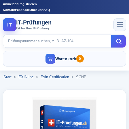
Anmelden
Registrieren
Kontakt
Feedback
Über uns
FAQ
IT-Prüfungen
IT
Fit für Ihre IT-Prüfung
Warenkorb
0
Start
>
EXIN.Inc
>
Exin Certification
>
SCNP