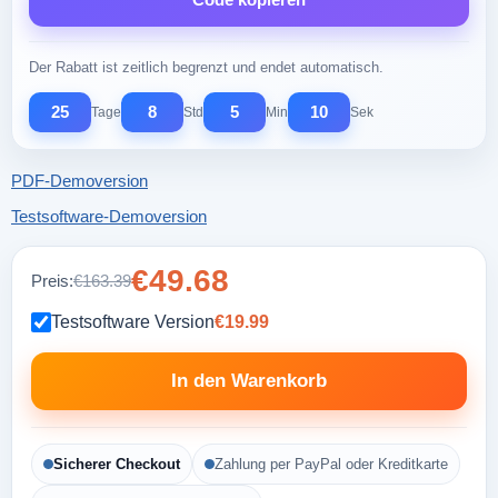
Der Rabatt ist zeitlich begrenzt und endet automatisch.
25
8
5
9
Tage
Std
Min
Sek
PDF-Demoversion
Testsoftware-Demoversion
€49.68
Preis:
€163.39
Testsoftware Version
€19.99
In den Warenkorb
Sicherer Checkout
Zahlung per PayPal oder Kreditkarte