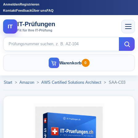
Anmelden
Registrieren
Kontakt
Feedback
Über uns
FAQ
IT-Prüfungen
IT
Fit für Ihre IT-Prüfung
Warenkorb
0
Start
>
Amazon
>
AWS Certified Solutions Architect
>
SAA-C03