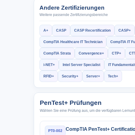
Andere Zertifizierungen
Weitere passende Zertifizierungsbereiche
A+
CASP
CASP Recertification
CASP+
CompTIA Healthcare IT Technician
CompTIA IT F
CompTIA Strata
Convergence+
CTP+
CT
i-NET+
Intel Server Specialist
IT Fundamental
RFID+
Security+
Server+
Tech+
PenTest+ Prüfungen
Wählen Sie eine Prüfung aus, um die verfügbaren Lernun
CompTIA PenTest+ Certificat
PT0-002