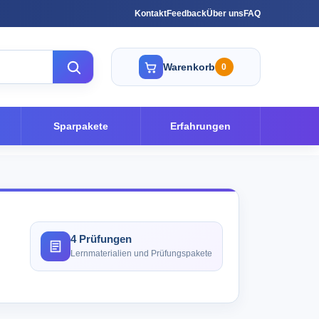
Kontakt
Feedback
Über uns
FAQ
Warenkorb
0
Sparpakete
Erfahrungen
4 Prüfungen
Lernmaterialien und Prüfungspakete