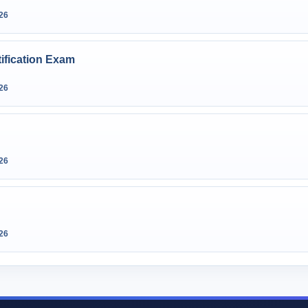
26
ification Exam
26
26
26