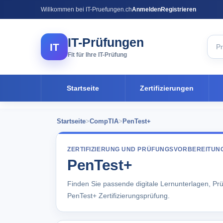
Willkommen bei IT-Pruefungen.ch
Anmelden
Registrieren
IT-Prüfungen
IT
Fit für Ihre IT-Prüfung
Startseite
Zertifizierungen
Startseite
>
CompTIA
>
PenTest+
ZERTIFIZIERUNG UND PRÜFUNGSVORBEREITUN
PenTest+
Finden Sie passende digitale Lernunterlagen, Pr
PenTest+ Zertifizierungsprüfung.