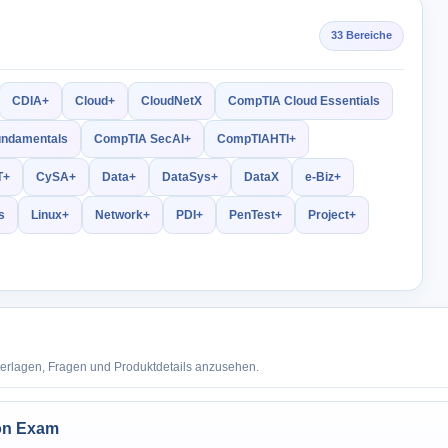
33 Bereiche
CDIA+
Cloud+
CloudNetX
CompTIA Cloud Essentials
undamentals
CompTIA SecAI+
CompTIAHTI+
T+
CySA+
Data+
DataSys+
DataX
e-Biz+
s
Linux+
Network+
PDI+
PenTest+
Project+
terlagen, Fragen und Produktdetails anzusehen.
ion Exam