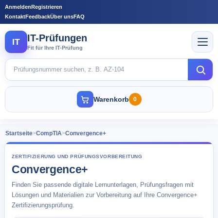
Anmelden
Registrieren
Kontakt
Feedback
Über uns
FAQ
IT-Prüfungen
IT
Fit für Ihre IT-Prüfung
Warenkorb
0
Startseite
>
CompTIA
>
Convergence+
ZERTIFIZIERUNG UND PRÜFUNGSVORBEREITUNG
Convergence+
Finden Sie passende digitale Lernunterlagen, Prüfungsfragen mit
Lösungen und Materialien zur Vorbereitung auf Ihre Convergence+
Zertifizierungsprüfung.