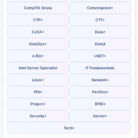
CompTIA Strata
Convergence+
CTP+
CTT+
CySA+
Data+
DataSys+
DataX
e-Biz+
i-NET+
Intel Server Specialist
IT Fundamentals
Linux+
Network+
PDI+
PenTest+
Project+
RFID+
Security+
Server+
Tech+