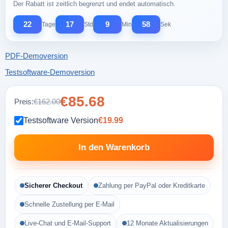
Der Rabatt ist zeitlich begrenzt und endet automatisch.
22
17
9
57
Tage
Std
Min
Sek
PDF-Demoversion
Testsoftware-Demoversion
€85.68
Preis:
€162.00
Testsoftware Version
€19.99
In den Warenkorb
Sicherer Checkout
Zahlung per PayPal oder Kreditkarte
Schnelle Zustellung per E-Mail
Live-Chat und E-Mail-Support
12 Monate Aktualisierungen