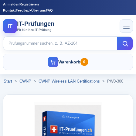
Anmelden
Registrieren
Kontakt
Feedback
Über uns
FAQ
IT-Prüfungen
IT
Fit für Ihre IT-Prüfung
Warenkorb
0
Start
>
CWNP
>
CWNP Wireless LAN Certifications
>
PW0-300