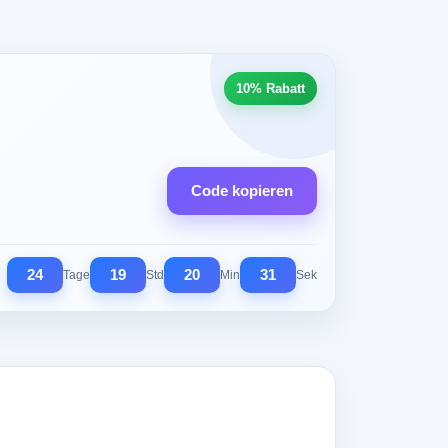
10% Rabatt
Code kopieren
24
19
20
30
Tage
Std
Min
Sek