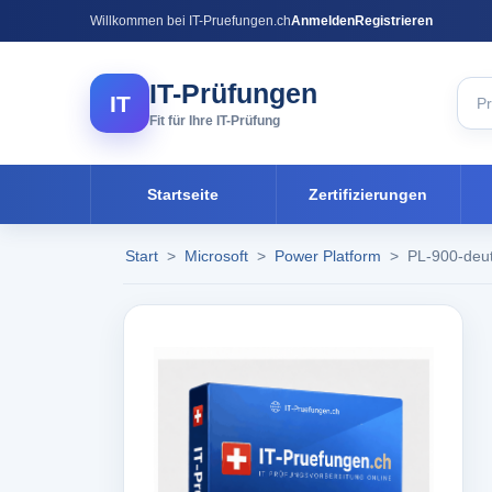
Willkommen bei IT-Pruefungen.ch
Anmelden
Registrieren
IT-Prüfungen
IT
Fit für Ihre IT-Prüfung
Startseite
Zertifizierungen
Start
>
Microsoft
>
Power Platform
>
PL-900-deu