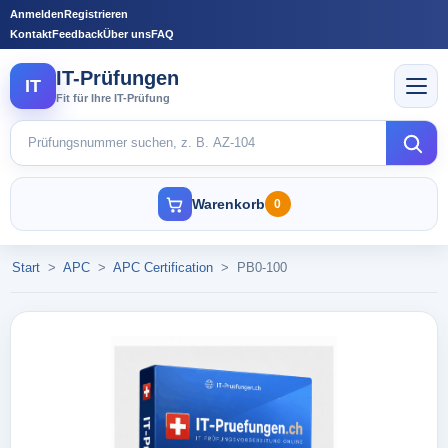
Anmelden
Registrieren
Kontakt
Feedback
Über uns
FAQ
IT-Prüfungen
IT
Fit für Ihre IT-Prüfung
Warenkorb
0
Start
>
APC
>
APC Certification
>
PB0-100