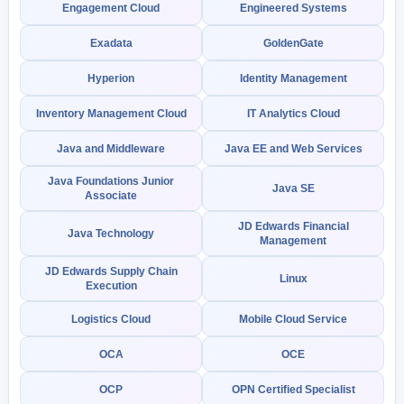
Engagement Cloud
Engineered Systems
Exadata
GoldenGate
Hyperion
Identity Management
Inventory Management Cloud
IT Analytics Cloud
Java and Middleware
Java EE and Web Services
Java Foundations Junior
Java SE
Associate
JD Edwards Financial
Java Technology
Management
JD Edwards Supply Chain
Linux
Execution
Logistics Cloud
Mobile Cloud Service
OCA
OCE
OCP
OPN Certified Specialist