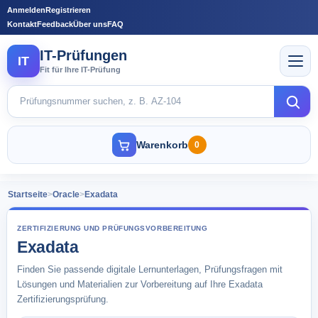
Anmelden
Registrieren
Kontakt
Feedback
Über uns
FAQ
IT-Prüfungen
IT
Fit für Ihre IT-Prüfung
Warenkorb
0
Startseite
>
Oracle
>
Exadata
ZERTIFIZIERUNG UND PRÜFUNGSVORBEREITUNG
Exadata
Finden Sie passende digitale Lernunterlagen, Prüfungsfragen mit
Lösungen und Materialien zur Vorbereitung auf Ihre Exadata
Zertifizierungsprüfung.