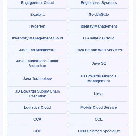
Engagement Cloud
Engineered Systems
Exadata
GoldenGate
Hyperion
Identity Management
Inventory Management Cloud
IT Analytics Cloud
Java and Middleware
Java EE and Web Services
Java Foundations Junior
Java SE
Associate
JD Edwards Financial
Java Technology
Management
JD Edwards Supply Chain
Linux
Execution
Logistics Cloud
Mobile Cloud Service
OCA
OCE
OCP
OPN Certified Specialist