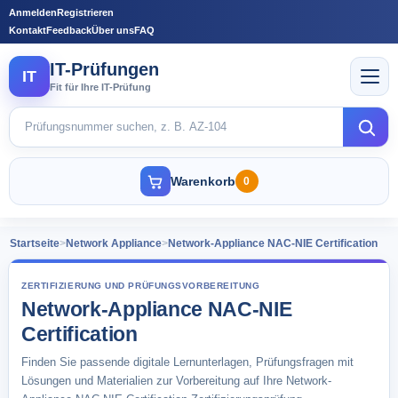
Anmelden
Registrieren
Kontakt
Feedback
Über uns
FAQ
IT-Prüfungen
IT
Fit für Ihre IT-Prüfung
Warenkorb
0
Startseite
>
Network Appliance
>
Network-Appliance NAC-NIE Certification
ZERTIFIZIERUNG UND PRÜFUNGSVORBEREITUNG
Network-Appliance NAC-NIE
Certification
Finden Sie passende digitale Lernunterlagen, Prüfungsfragen mit
Lösungen und Materialien zur Vorbereitung auf Ihre Network-