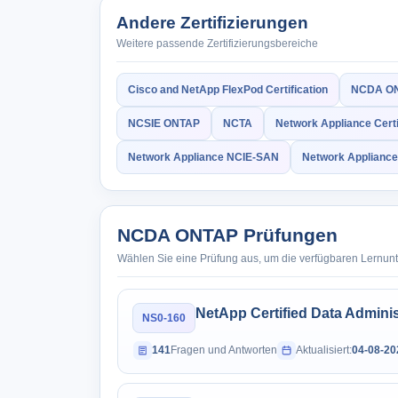
Andere Zertifizierungen
Weitere passende Zertifizierungsbereiche
Cisco and NetApp FlexPod Certification
NCDA O
NCSIE ONTAP
NCTA
Network Appliance Certi
Network Appliance NCIE-SAN
Network Appliance
NCDA ONTAP Prüfungen
Wählen Sie eine Prüfung aus, um die verfügbaren Lernun
NetApp Certified Data Admini
NS0-160
141
Fragen und Antworten
Aktualisiert:
04-08-20