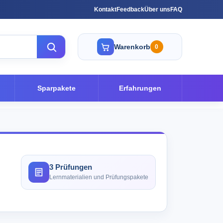
Kontakt
Feedback
Über uns
FAQ
Warenkorb
0
Sparpakete
Erfahrungen
3 Prüfungen
Lernmaterialien und Prüfungspakete