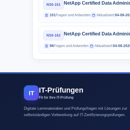
NetApp Certified Data Admini
NS0-161
101
Fragen und Antworten
Aktualisiert:
04-08-20
NetApp Certified Data Admini
NS0-162
98
Fragen und Antworten
Aktualisiert:
04-08-202
IT-Prüfungen
IT
Fit für Ihre IT-Prüfung
Digitale Lernmaterialien und Prüfungsfragen mit Lösungen zur
selbstständigen Vorbereitung auf IT-Zertifizierungsprüfungen.