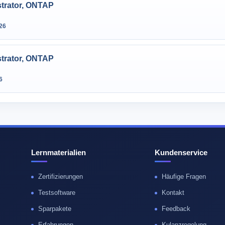
strator, ONTAP
26
strator, ONTAP
6
Lernmaterialien
Kundenservice
Zertifizierungen
Häufige Fragen
Testsoftware
Kontakt
Sparpakete
Feedback
Erfahrungen
Kulanzregelung