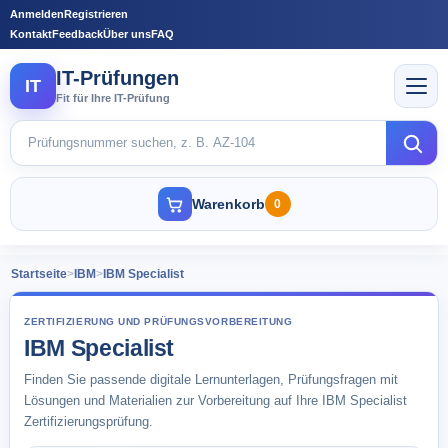
Anmelden
Registrieren
Kontakt
Feedback
Über uns
FAQ
IT-Prüfungen
IT
Fit für Ihre IT-Prüfung
Warenkorb
0
Startseite
>
IBM
>
IBM Specialist
ZERTIFIZIERUNG UND PRÜFUNGSVORBEREITUNG
IBM Specialist
Finden Sie passende digitale Lernunterlagen, Prüfungsfragen mit
Lösungen und Materialien zur Vorbereitung auf Ihre IBM Specialist
Zertifizierungsprüfung.