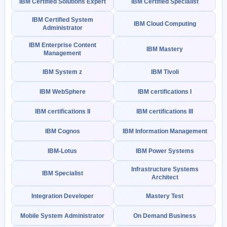
IBM Certified Solutions Expert
IBM Certified Specialist
IBM Certified System
IBM Cloud Computing
Administrator
IBM Enterprise Content
IBM Mastery
Management
IBM System z
IBM Tivoli
IBM WebSphere
IBM certifications I
IBM certifications II
IBM certifications III
IBM Cognos
IBM Information Management
IBM-Lotus
IBM Power Systems
Infrastructure Systems
IBM Specialist
Architect
Integration Developer
Mastery Test
Mobile System Administrator
On Demand Business