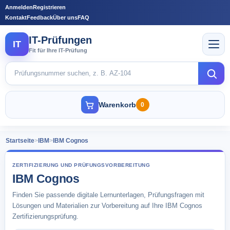
Anmelden
Registrieren
Kontakt
Feedback
Über uns
FAQ
IT-Prüfungen
IT
Fit für Ihre IT-Prüfung
Warenkorb
0
Startseite
>
IBM
>
IBM Cognos
ZERTIFIZIERUNG UND PRÜFUNGSVORBEREITUNG
IBM Cognos
Finden Sie passende digitale Lernunterlagen, Prüfungsfragen mit
Lösungen und Materialien zur Vorbereitung auf Ihre IBM Cognos
Zertifizierungsprüfung.