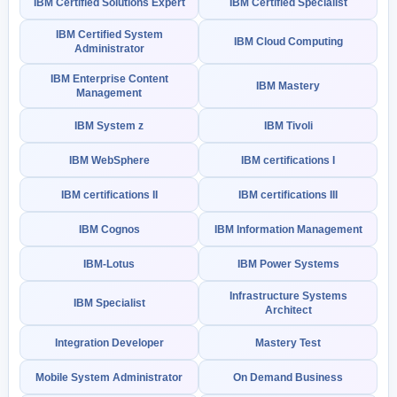
IBM Certified Solutions Expert
IBM Certified Specialist
IBM Certified System
IBM Cloud Computing
Administrator
IBM Enterprise Content
IBM Mastery
Management
IBM System z
IBM Tivoli
IBM WebSphere
IBM certifications I
IBM certifications II
IBM certifications III
IBM Cognos
IBM Information Management
IBM-Lotus
IBM Power Systems
Infrastructure Systems
IBM Specialist
Architect
Integration Developer
Mastery Test
Mobile System Administrator
On Demand Business