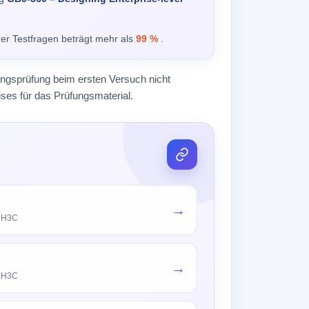
rer Testfragen beträgt mehr als
99 %
.
rungsprüfung beim ersten Versuch nicht
ses für das Prüfungsmaterial.
→
n H3C
→
n H3C