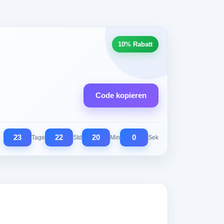
10% Rabatt
Code kopieren
23
22
19
59
Tage
Std
Min
Sek