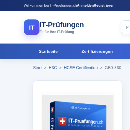
Willkommen bei IT-Pruefungen.ch
Anmelden
Registrieren
IT-Prüfungen
IT
Fit für Ihre IT-Prüfung
Startseite
Zertifizierungen
Start
>
H3C
>
HCSE Certification
>
GB0-360