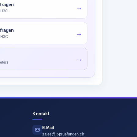
fragen
→
n H3C
fragen
→
n H3C
→
eters
Kontakt
E-Mail
sales@it-pruefungen.ch