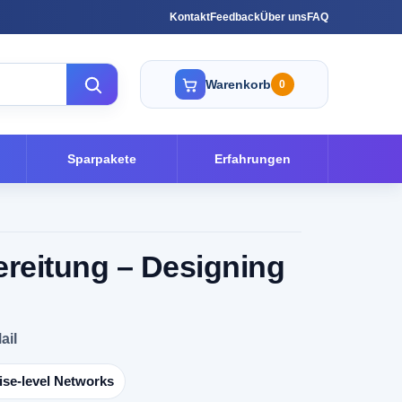
Kontakt
Feedback
Über uns
FAQ
Warenkorb
0
Sparpakete
Erfahrungen
reitung – Designing
ail
ise-level Networks