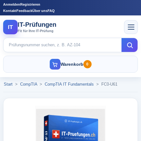
Anmelden
Registrieren
Kontakt
Feedback
Über uns
FAQ
IT-Prüfungen
IT
Fit für Ihre IT-Prüfung
Warenkorb
0
Start
>
CompTIA
>
CompTIA IT Fundamentals
>
FC0-U61