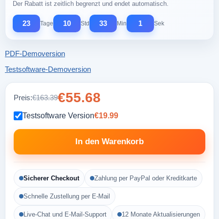
Der Rabatt ist zeitlich begrenzt und endet automatisch.
23
10
33
0
Tage
Std
Min
Sek
PDF-Demoversion
Testsoftware-Demoversion
€55.68
Preis:
€163.39
Testsoftware Version
€19.99
In den Warenkorb
Sicherer Checkout
Zahlung per PayPal oder Kreditkarte
Schnelle Zustellung per E-Mail
Live-Chat und E-Mail-Support
12 Monate Aktualisierungen