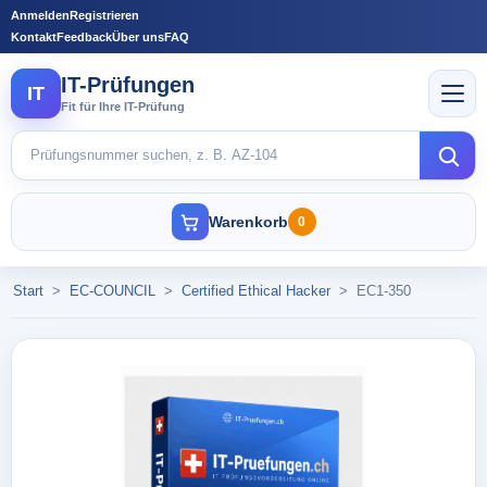
Anmelden
Registrieren
Kontakt
Feedback
Über uns
FAQ
IT-Prüfungen
IT
Fit für Ihre IT-Prüfung
Warenkorb
0
Start
>
EC-COUNCIL
>
Certified Ethical Hacker
>
EC1-350