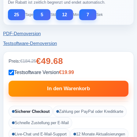
Der Rabatt ist zeitlich begrenzt und endet automatisch.
25
5
12
6
Tage
Std
Min
Sek
PDF-Demoversion
Testsoftware-Demoversion
€49.68
Preis:
€184.25
Testsoftware Version
€19.99
In den Warenkorb
Sicherer Checkout
Zahlung per PayPal oder Kreditkarte
Schnelle Zustellung per E-Mail
Live-Chat und E-Mail-Support
12 Monate Aktualisierungen