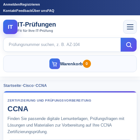
Anmelden
Registrieren
Kontakt
Feedback
Über uns
FAQ
IT-Prüfungen
IT
Fit für Ihre IT-Prüfung
Warenkorb
0
Startseite
>
Cisco
>
CCNA
ZERTIFIZIERUNG UND PRÜFUNGSVORBEREITUNG
CCNA
Finden Sie passende digitale Lernunterlagen, Prüfungsfragen mit
Lösungen und Materialien zur Vorbereitung auf Ihre CCNA
Zertifizierungsprüfung.