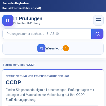
Anmelden
Registrieren
Kontakt
Feedback
Über uns
FAQ
IT-Prüfungen
IT
Fit für Ihre IT-Prüfung
Warenkorb
0
Startseite
>
Cisco
>
CCDP
ZERTIFIZIERUNG UND PRÜFUNGSVORBEREITUNG
CCDP
Finden Sie passende digitale Lernunterlagen, Prüfungsfragen mit
Lösungen und Materialien zur Vorbereitung auf Ihre CCDP
Zertifizierungsprüfung.