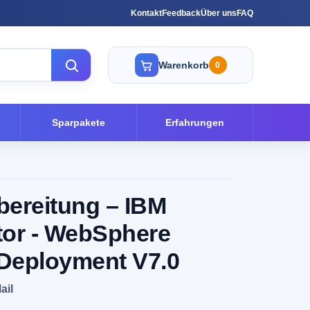
Kontakt
Feedback
Über uns
FAQ
Warenkorb
0
Sparpakete
Erfahrungen
ereitung – IBM
tor - WebSphere
 Deployment V7.0
ail