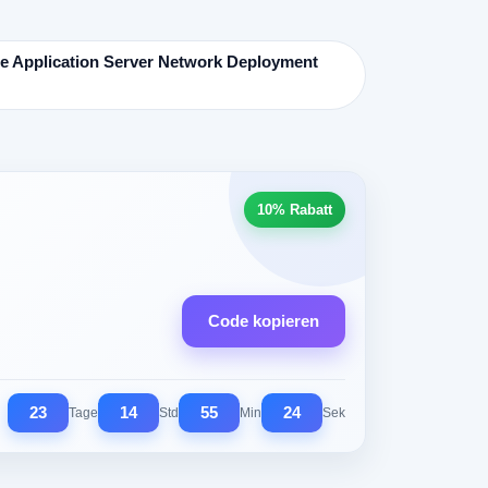
re Application Server Network Deployment
10% Rabatt
Code kopieren
23
14
55
23
Tage
Std
Min
Sek