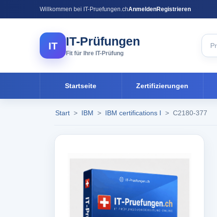
Willkommen bei IT-Pruefungen.ch
Anmelden
Registrieren
IT-Prüfungen
IT
Fit für Ihre IT-Prüfung
Startseite
Zertifizierungen
Start
>
IBM
>
IBM certifications I
>
C2180-377