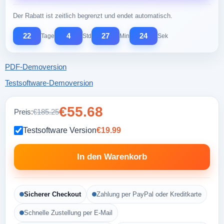
Der Rabatt ist zeitlich begrenzt und endet automatisch.
22
4
27
23
Tage
Std
Min
Sek
PDF-Demoversion
Testsoftware-Demoversion
€55.68
Preis:
€185.25
Testsoftware Version
€19.99
In den Warenkorb
Sicherer Checkout
Zahlung per PayPal oder Kreditkarte
Schnelle Zustellung per E-Mail