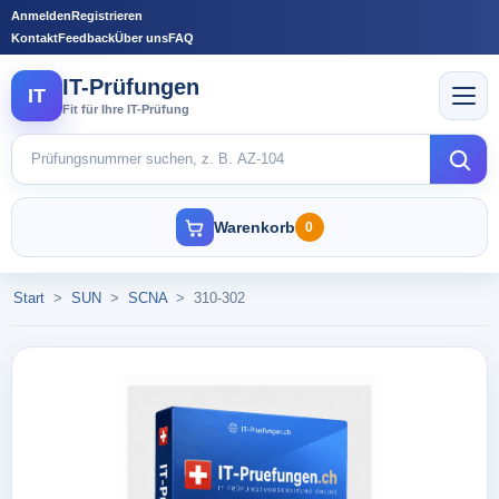
Anmelden
Registrieren
Kontakt
Feedback
Über uns
FAQ
IT-Prüfungen
IT
Fit für Ihre IT-Prüfung
Warenkorb
0
Start
>
SUN
>
SCNA
>
310-302