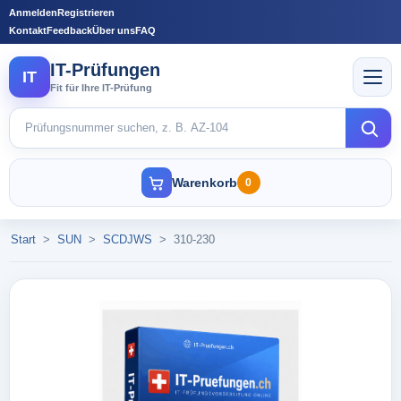
Anmelden
Registrieren
Kontakt
Feedback
Über uns
FAQ
IT-Prüfungen
IT
Fit für Ihre IT-Prüfung
Warenkorb
0
Start
>
SUN
>
SCDJWS
>
310-230