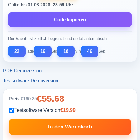
Gültig bis
31.08.2026, 23:59 Uhr
Code kopieren
Der Rabatt ist zeitlich begrenzt und endet automatisch.
22
16
18
45
Tage
Std
Min
Sek
PDF-Demoversion
Testsoftware-Demoversion
€55.68
Preis:
€160.25
Testsoftware Version
€19.99
In den Warenkorb