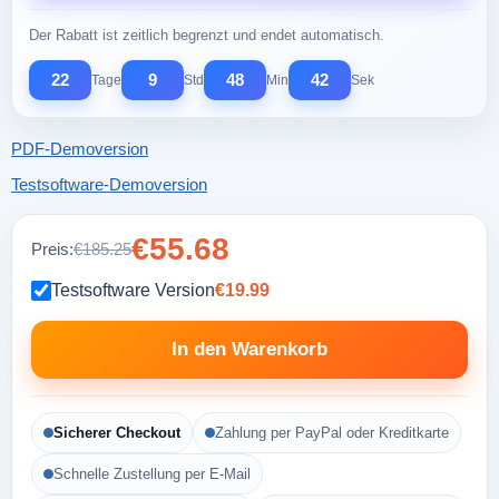
Der Rabatt ist zeitlich begrenzt und endet automatisch.
22
9
48
41
Tage
Std
Min
Sek
PDF-Demoversion
Testsoftware-Demoversion
€55.68
Preis:
€185.25
Testsoftware Version
€19.99
In den Warenkorb
Sicherer Checkout
Zahlung per PayPal oder Kreditkarte
Schnelle Zustellung per E-Mail