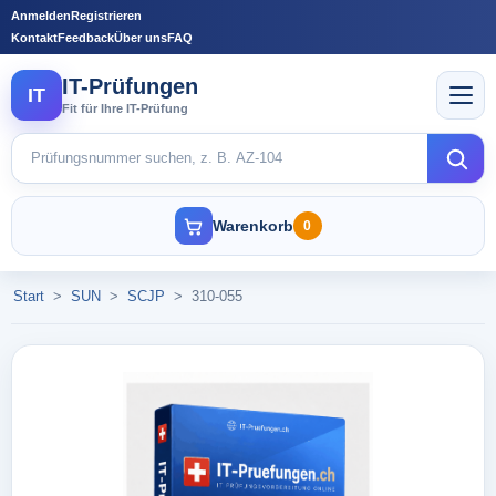
Anmelden
Registrieren
Kontakt
Feedback
Über uns
FAQ
IT-Prüfungen
IT
Fit für Ihre IT-Prüfung
Warenkorb
0
Start
>
SUN
>
SCJP
>
310-055