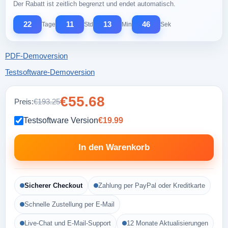
Der Rabatt ist zeitlich begrenzt und endet automatisch.
22
11
13
45
Tage
Std
Min
Sek
PDF-Demoversion
Testsoftware-Demoversion
€55.68
Preis:
€193.25
Testsoftware Version
€19.99
In den Warenkorb
Sicherer Checkout
Zahlung per PayPal oder Kreditkarte
Schnelle Zustellung per E-Mail
Live-Chat und E-Mail-Support
12 Monate Aktualisierungen