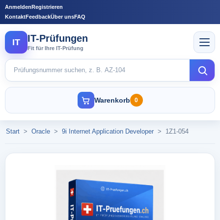
Anmelden
Registrieren
Kontakt
Feedback
Über uns
FAQ
IT-Prüfungen
IT
Fit für Ihre IT-Prüfung
Warenkorb
0
Start
>
Oracle
>
9i Internet Application Developer
>
1Z1-054