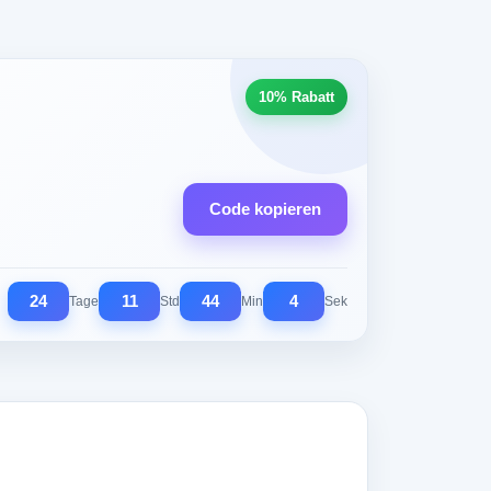
10% Rabatt
Code kopieren
24
11
44
4
Tage
Std
Min
Sek