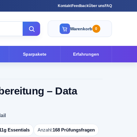
Kontakt
Feedback
Über uns
FAQ
Warenkorb
0
Sparpakete
Erfahrungen
bereitung – Data
ail
1g Essentials
Anzahl:
168 Prüfungsfragen