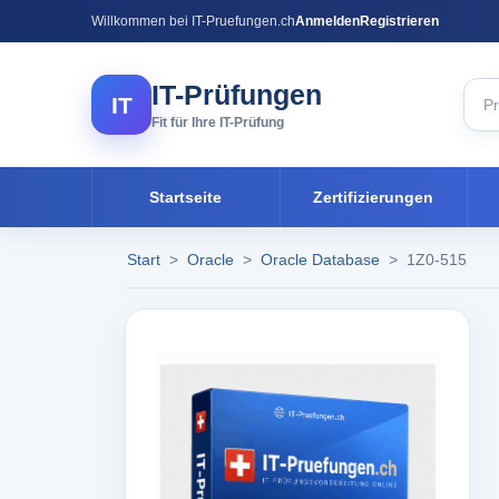
Willkommen bei IT-Pruefungen.ch
Anmelden
Registrieren
IT-Prüfungen
IT
Fit für Ihre IT-Prüfung
Startseite
Zertifizierungen
Start
>
Oracle
>
Oracle Database
>
1Z0-515