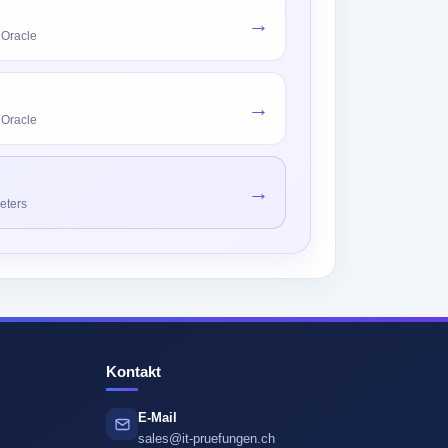
→
 Oracle
→
 Oracle
→
eters
Kontakt
E-Mail
sales@it-pruefungen.ch