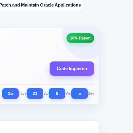
,Patch and Maintain Oracle Applications
10% Rabatt
Code kopieren
25
21
9
4
Tage
Std
Min
Sek