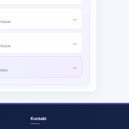
→
 Oracle
→
 Oracle
→
eters
Kontakt