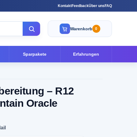
Kontakt
Feedback
Über uns
FAQ
Warenkorb
0
Sparpakete
Erfahrungen
bereitung – R12
intain Oracle
ail