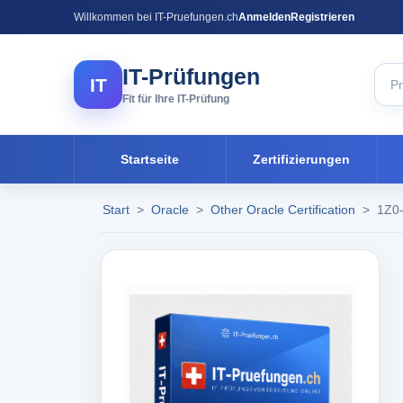
Willkommen bei IT-Pruefungen.ch
Anmelden
Registrieren
IT-Prüfungen
IT
Fit für Ihre IT-Prüfung
Startseite
Zertifizierungen
Start
>
Oracle
>
Other Oracle Certification
>
1Z0