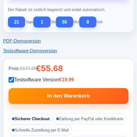
Der Rabatt ist zeitlich begrenzt und endet automatisch.
21
1
55
7
Tage
Std
Min
Sek
PDF-Demoversion
Testsoftware-Demoversion
€55.68
Preis:
€177.25
Testsoftware Version
€19.99
In den Warenkorb
Sicherer Checkout
Zahlung per PayPal oder Kreditkarte
Schnelle Zustellung per E-Mail