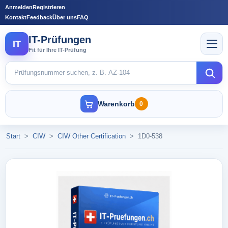
Anmelden
Registrieren
Kontakt
Feedback
Über uns
FAQ
IT-Prüfungen
IT
Fit für Ihre IT-Prüfung
Warenkorb
0
Start
>
CIW
>
CIW Other Certification
>
1D0-538