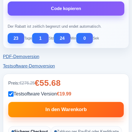
Code kopieren
Der Rabatt ist zeitlich begrenzt und endet automatisch.
23
1
23
59
Tage
Std
Min
Sek
PDF-Demoversion
Testsoftware-Demoversion
€55.68
Preis:
€276.25
Testsoftware Version
€19.99
In den Warenkorb
Sicherer Checkout
Zahlung per PayPal oder Kreditkarte