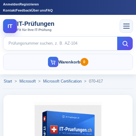
Anmelden
Registrieren
Kontakt
Feedback
Über uns
FAQ
IT-Prüfungen
IT
Fit für Ihre IT-Prüfung
Warenkorb
0
Start
>
Microsoft
>
Microsoft Certification
>
070-417