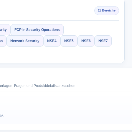
11 Bereiche
rity
FCP in Security Operations
on
Network Security
NSE4
NSE5
NSE6
NSE7
terlagen, Fragen und Produktdetails anzusehen.
26