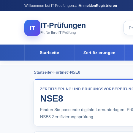
Willkommen bei IT-Pruefungen.ch
Anmelden
Registrieren
IT-Prüfungen
IT
Fit für Ihre IT-Prüfung
Startseite
Zertifizierungen
Startseite
>
Fortinet
>
NSE8
ZERTIFIZIERUNG UND PRÜFUNGSVORBEREITUN
NSE8
Finden Sie passende digitale Lernunterlagen, Pr
NSE8 Zertifizierungsprüfung.