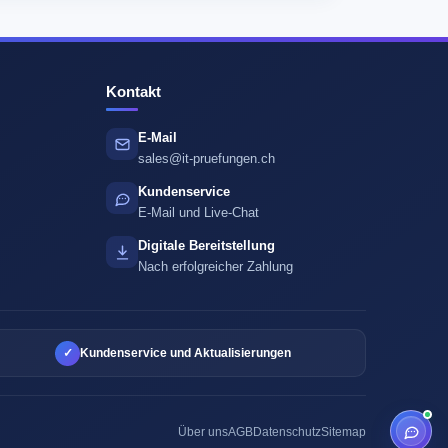
Kontakt
E-Mail
sales@it-pruefungen.ch
Kundenservice
E-Mail und Live-Chat
Digitale Bereitstellung
Nach erfolgreicher Zahlung
✓
Kundenservice und Aktualisierungen
Über uns
AGB
Datenschutz
Sitemap
Online