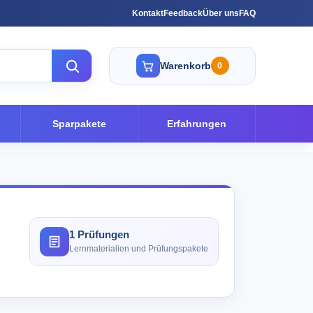
Kontakt
Feedback
Über uns
FAQ
Warenkorb
0
Sparpakete
Erfahrungen
1 Prüfungen
Lernmaterialien und Prüfungspakete