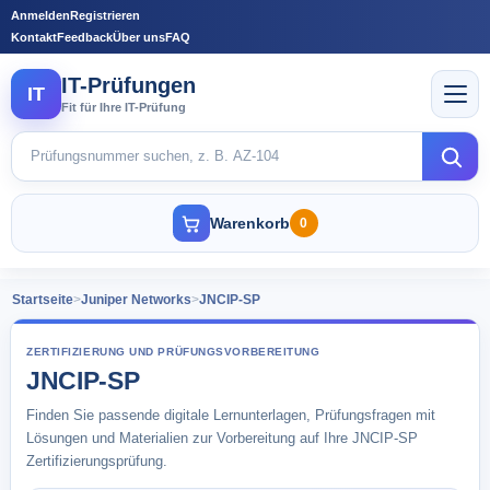
Anmelden
Registrieren
Kontakt
Feedback
Über uns
FAQ
IT-Prüfungen
IT
Fit für Ihre IT-Prüfung
Warenkorb
0
Startseite
>
Juniper Networks
>
JNCIP-SP
ZERTIFIZIERUNG UND PRÜFUNGSVORBEREITUNG
JNCIP-SP
Finden Sie passende digitale Lernunterlagen, Prüfungsfragen mit
Lösungen und Materialien zur Vorbereitung auf Ihre JNCIP-SP
Zertifizierungsprüfung.