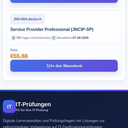
JN0-664-deutsch
Service Provider Professional (JNCIP-SP)
71
Fragen und Antworten
Aktualisiert:
07-08-2026
Preis
€55.68
In den Warenkorb
IT-Prüfungen
IT
Fit für Ihre IT-Prüfung
Digitale Lernmaterialien und Prüfungsfragen mit Lösungen zur
selbstständigen Vorbereitung auf IT-Zertifizierungsprüfungen.