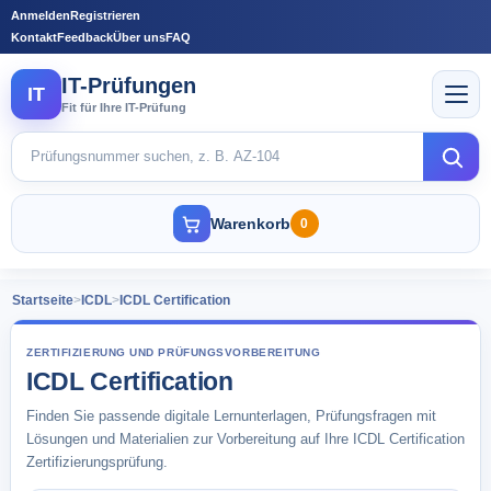
Anmelden
Registrieren
Kontakt
Feedback
Über uns
FAQ
IT-Prüfungen
IT
Fit für Ihre IT-Prüfung
Warenkorb
0
Startseite
>
ICDL
>
ICDL Certification
ZERTIFIZIERUNG UND PRÜFUNGSVORBEREITUNG
ICDL Certification
Finden Sie passende digitale Lernunterlagen, Prüfungsfragen mit
Lösungen und Materialien zur Vorbereitung auf Ihre ICDL Certification
Zertifizierungsprüfung.