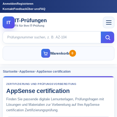
Anmelden
Registrieren
Kontakt
Feedback
Über uns
FAQ
IT-Prüfungen
IT
Fit für Ihre IT-Prüfung
Warenkorb
0
Startseite
>
AppSense
>
AppSense certification
ZERTIFIZIERUNG UND PRÜFUNGSVORBEREITUNG
AppSense certification
Finden Sie passende digitale Lernunterlagen, Prüfungsfragen mit
Lösungen und Materialien zur Vorbereitung auf Ihre AppSense
certification Zertifizierungsprüfung.