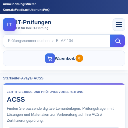
Anmelden
Registrieren
Kontakt
Feedback
Über uns
FAQ
IT-Prüfungen
IT
Fit für Ihre IT-Prüfung
Warenkorb
0
Startseite
>
Avaya
>
ACSS
ZERTIFIZIERUNG UND PRÜFUNGSVORBEREITUNG
ACSS
Finden Sie passende digitale Lernunterlagen, Prüfungsfragen mit
Lösungen und Materialien zur Vorbereitung auf Ihre ACSS
Zertifizierungsprüfung.