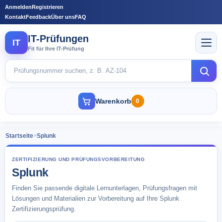
Anmelden
Registrieren
Kontakt
Feedback
Über uns
FAQ
IT-Prüfungen
IT
Fit für Ihre IT-Prüfung
Warenkorb
0
Startseite
>
Splunk
ZERTIFIZIERUNG UND PRÜFUNGSVORBEREITUNG
Splunk
Finden Sie passende digitale Lernunterlagen, Prüfungsfragen mit
Lösungen und Materialien zur Vorbereitung auf Ihre Splunk
Zertifizierungsprüfung.