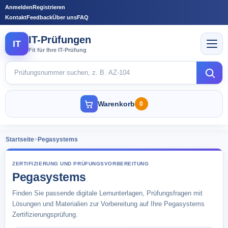
Anmelden
Registrieren
Kontakt
Feedback
Über uns
FAQ
IT-Prüfungen
IT
Fit für Ihre IT-Prüfung
Warenkorb
0
Startseite
>
Pegasystems
ZERTIFIZIERUNG UND PRÜFUNGSVORBEREITUNG
Pegasystems
Finden Sie passende digitale Lernunterlagen, Prüfungsfragen mit
Lösungen und Materialien zur Vorbereitung auf Ihre Pegasystems
Zertifizierungsprüfung.