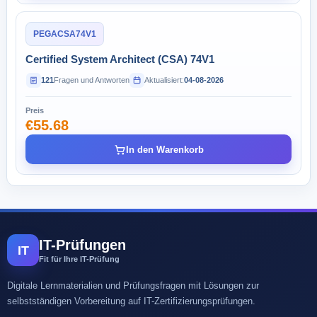
PEGACSA74V1
Certified System Architect (CSA) 74V1
121
Fragen und Antworten
Aktualisiert:
04-08-2026
Preis
€55.68
In den Warenkorb
IT-Prüfungen
IT
Fit für Ihre IT-Prüfung
Digitale Lernmaterialien und Prüfungsfragen mit Lösungen zur
selbstständigen Vorbereitung auf IT-Zertifizierungsprüfungen.