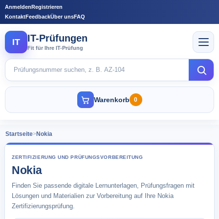
Anmelden
Registrieren
Kontakt
Feedback
Über uns
FAQ
IT-Prüfungen
IT
Fit für Ihre IT-Prüfung
Warenkorb
0
Startseite
>
Nokia
ZERTIFIZIERUNG UND PRÜFUNGSVORBEREITUNG
Nokia
Finden Sie passende digitale Lernunterlagen, Prüfungsfragen mit
Lösungen und Materialien zur Vorbereitung auf Ihre Nokia
Zertifizierungsprüfung.