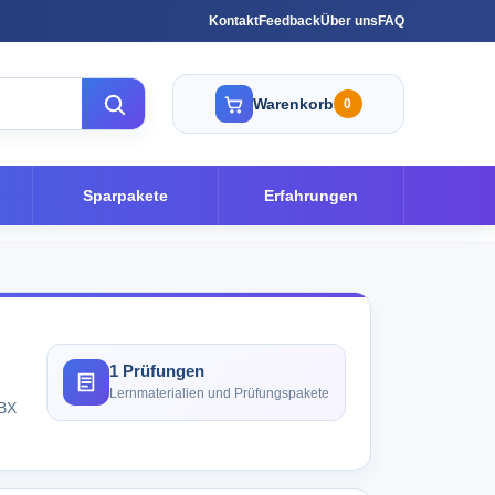
Kontakt
Feedback
Über uns
FAQ
Warenkorb
0
Sparpakete
Erfahrungen
1 Prüfungen
Lernmaterialien und Prüfungspakete
HBX