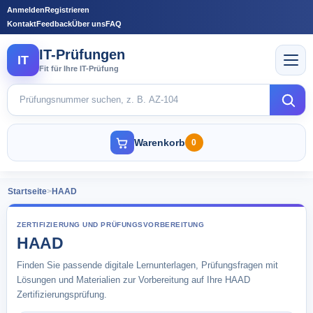
Anmelden
Registrieren
Kontakt
Feedback
Über uns
FAQ
IT-Prüfungen
IT
Fit für Ihre IT-Prüfung
Warenkorb
0
Startseite
>
HAAD
ZERTIFIZIERUNG UND PRÜFUNGSVORBEREITUNG
HAAD
Finden Sie passende digitale Lernunterlagen, Prüfungsfragen mit
Lösungen und Materialien zur Vorbereitung auf Ihre HAAD
Zertifizierungsprüfung.