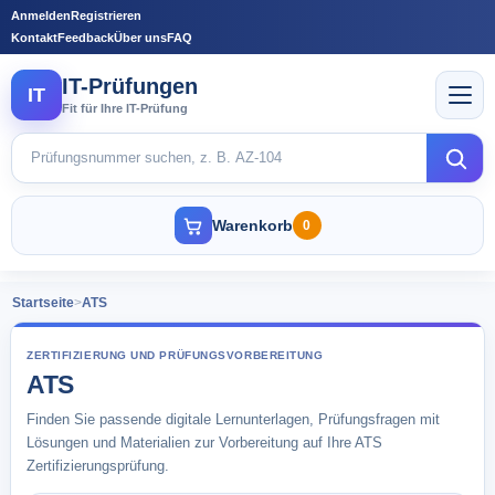
Anmelden
Registrieren
Kontakt
Feedback
Über uns
FAQ
IT-Prüfungen
IT
Fit für Ihre IT-Prüfung
Warenkorb
0
Startseite
>
ATS
ZERTIFIZIERUNG UND PRÜFUNGSVORBEREITUNG
ATS
Finden Sie passende digitale Lernunterlagen, Prüfungsfragen mit
Lösungen und Materialien zur Vorbereitung auf Ihre ATS
Zertifizierungsprüfung.